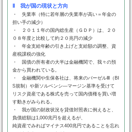
Ⅱ 我が国の現状と方向
・ 失業率（特に若年層の失業率が高い＝年金の
担い手の減少）
・ ２０１１年の国内総生産（ＧＤＰ）は、２０
０８年度と比較して約２０兆円の減少
・ 年金支給年齢の引き上げと支給額の調整、資
産税課税の強化
・ 国債の所有者の大半は金融機関で、我々の預
金から買われている。
・ 金融機関や生保各社は、将来のバーゼルⅢ（BI
S規制）や新ソルベンシ―マージン基準を受けて
リスク資産である株式を売って国内債権を買い増
す動きがみられる。
・ 我が国の財政状況を貸借対照表に例えると、
負債総額は1,000兆円を超えるが、
純資産でみればマイナス400兆円であることを忘れ