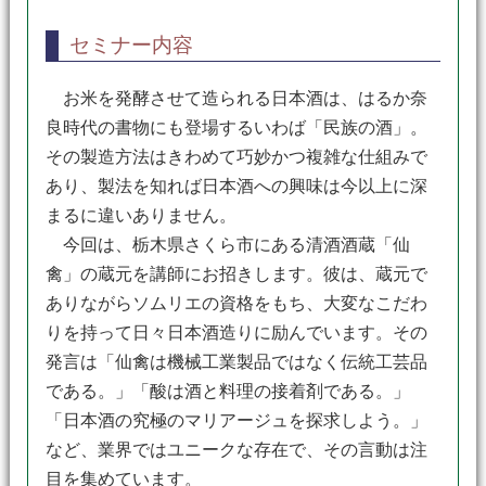
セミナー内容
お米を発酵させて造られる日本酒は、はるか奈
良時代の書物にも登場するいわば「民族の酒」。
その製造方法はきわめて巧妙かつ複雑な仕組みで
あり、製法を知れば日本酒への興味は今以上に深
まるに違いありません。
今回は、栃木県さくら市にある清酒酒蔵「仙
禽」の蔵元を講師にお招きします。彼は、蔵元で
ありながらソムリエの資格をもち、大変なこだわ
りを持って日々日本酒造りに励んでいます。その
発言は「仙禽は機械工業製品ではなく伝統工芸品
である。」「酸は酒と料理の接着剤である。」
「日本酒の究極のマリアージュを探求しよう。」
など、業界ではユニークな存在で、その言動は注
目を集めています。