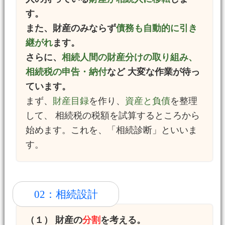
す。
また、財産のみならず
債務も自動的に引き
継がれ
ます。
さらに、
相続人間の財産分けの取り組み、
相続税の申告・納付
など 大変な作業が待っ
ています。
まず、
財産目録
を作り、
資産と負債
を整理
して、 相続税の税額を試算するところから
始めます。これを、「相続診断」といいま
す。
02：相続設計
（１） 財産の
分割
を考える。