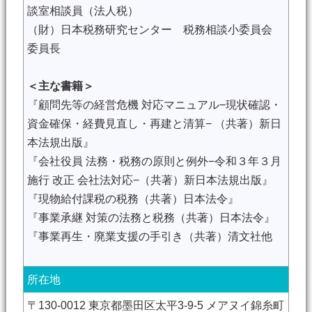
談室相談員（法人税）
（財）日本税務研究センター 税務相談小委員会
委員長
＜主な書籍＞
『顧問先等の経営危機 対応マニュアル−現状確認・
資金確保・経費見直し・再建と清算− （共著）新日
本法規出版』
『会社役員 法務・税務の原則と例外−令和３年３月
施行 改正 会社法対応−（共著）新日本法規出版』
『現物給付課税の税務（共著）日本法令』
『事業承継 対策の法務と税務（共著）日本法令』
『事業再生・廃業支援の手引き（共著）清文社他
所在地
〒130-0012 東京都墨田区太平3-9-5 メアヌイ錦糸町