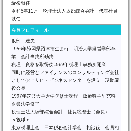
締役就任
令和5年11月 税理士法人坂部綜合会計 代表社員
就任
会長プロフィール
坂部 達夫
1956年静岡県沼津市生まれ 明治大学経営学部卒
業 会計事務所勤務
税理士資格を取得後1989年税理士事務所開業
同時に経営とファイナンスのコンサルティング会社
として㈱アサヒ・ビジネスセンターを設立 現取締
役会長
1997年筑波大学大学院修士課程 政策科学研究科
企業法学修了
税理士法人坂部綜合会計 社員税理士（会長）
＜役職＞
東京税理士会 日本税務会計学会 相談役 会員相