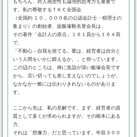
もちろん、対人感受性も論理的思考力も重要で
す。私の尊敬するＴＫＣ全国会
（全国約 １０，０００名の公認会計士・税理士の
集まり）の創始者、故飯塚毅名誉会長は、
その著作「会計人の原点」１６１頁から１６４頁
で、
「不動心－自我を捨てる。要は、経営者は自分と
いう人間をいかに鍛えるか。」と仰っています。
この辺のところは、禅に造詣が深い飯塚会長です
から、言い切っても差し支えないのでしょうが、
なかなか一般には伝わりきれないものがありま
す。
ここから先は、私の見解です。まず、経営者の資
質として多くが求められますが、その根本にある
力、
それは「想像力」だと思っています。年収３００