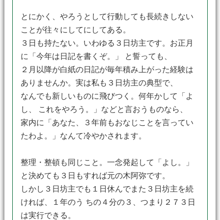
とにかく、やろうとして行動しても長続きしない
ことが往々にしてにしてある。
３日も持たない。いわゆる３日坊主です。お正月
に「今年は日記を書くぞ。」 と誓っても、
２月以降が白紙の日記が毎年積み上がった経験は
ありませんか。実は私も３日坊主の典型で、
なんでも新しいものに飛びつく。何年かして「よ
し、 これをやろう。」などと言おうものなら、
家内に「あなた、３年前もおなじことを言ってい
たわよ。」なんて冷やかされます。
整理・整頓も同じこと。一念発起して「よし。」
と決めても３日もすれば元の木阿弥です。
しかし３日坊主でも１日休んでまた３日坊主を続
ければ、１年のう ちの４分の３、つまり２７３日
は実行できる。