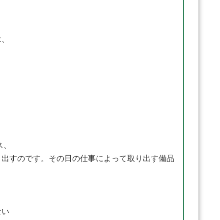
は、
ス、
り出すのです。その日の仕事によって取り出す備品
ない