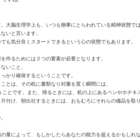
す。大脳生理学上も、いつも物事にとらわれている精神状態で
れないと言います。
つでも気分良くスタートできるという心の状態でもあります。
態を作るためには２つの要素が必要となります。
しないこと。
しっかり確保するということです。
うことは、その机に書類なり封書を置く瞬間には、
うことです。また、帰るときには、机の上にあるペンやホチキ
て片付け、朝出社するときには、おもむろにそれらの備品を取
か。
類の量によって、もしかしたらあなたの能力を超えるかもしれ