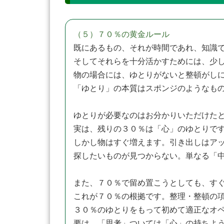
（５）７０％の黄金ルール
既にあるもの、それが時間であれ、知識
そしてそれらを十分活かすためには、少
物の場合には、ゆとりがないと整頓がし
「ゆとり」の本質はスポンジのようなも
ゆとりが必要なのはお分かりいただけた
実は、残りの３０％は「心」のゆとりで
しかし物はすぐ増えます。引き出しはアッ
探したいものが見つからない。単なる「
また、７０％で留め置こうとしても、す
これが７０％の根拠です。整理・整頓の
３０％のゆとりをもって初めて適正なオ
要は、「思考」ついては「心」の持ちよう