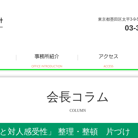
東京都墨田区太平3-9-
03-
会長コラム
COLUMN
対人感受性」 整理・整頓 片づけ ―３―