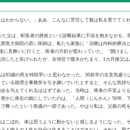
はわからない。」ああ、こんなに苦労して親は私を育ててく
った父は、町医者の肺炎という診断結果に不信を抱きながも、
慈恵医大病院の若い医師は、私たち家族に「治療は内科的療法
日後に見舞いに行くと、医者の方針が変わっていた。「開けまし
成功したと告げられたが、合併症で腹水がたまり、1カ月後父は
63歳の死を特段早いと思わなかった。30前半の生意気盛り
している税理士事務所を引き継いでいたとすると、そんな気持
機会を与えてくれるははずであった。当時は、将来の不安より
密かに座右の銘にしていたのは、「人間（じんかん）50年、
んで舞ったという敦盛の一節であった。やはり私は、父親の死
はこぼれ、体は思うように動かないと感じるようになった。そ
いうと他人の人生を自分は生きることはできない。それは、親