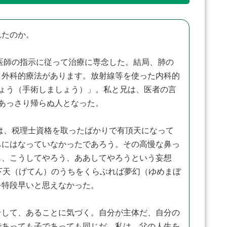
れたのか。
医師の指示に従って治療に専念した。結局、肺の
と外科的療法があります。放射線等を使った内科的
ょう（手術しましょう）」。私と兄は、医者の言
あっさり帰らぬ人となった。
は、税理士資格を取ったばかりで有頂天になって
ちにはなっていなかったであろう。その高慢な鼻っ
も、こうしてやろう、ああしてやろうという妄想
下天（げてん）のうちをくらぶれば夢幻（ゆめまぼ
を特段早いと思えなかった。
して、あることに気づく。自分が主体だ、自分の
であっても子であっても同じだ。私は、父の人生を