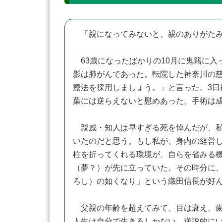
「親になってみないと、親のありがたみ
63歳になったばかりの10月に鬼籍に入
影は肺がんであった。転院した神奈川の
療法を採用しましょう。」と言った。3
葉には逆らえないと慰めあった。手術は
親戚・知人は早すぎる死を悼んだが、私は
いたのだと思う。もし私が、身内の経営
柱を折ってくれる環境が、自らを省みる
（夢？）が先に立っていた。その時分に、
ろし）の如くなり」という織田信長が好
父親の年齢を超えてみて、目は衰え、歯
人生は自分で生きるしかない。逆説的に