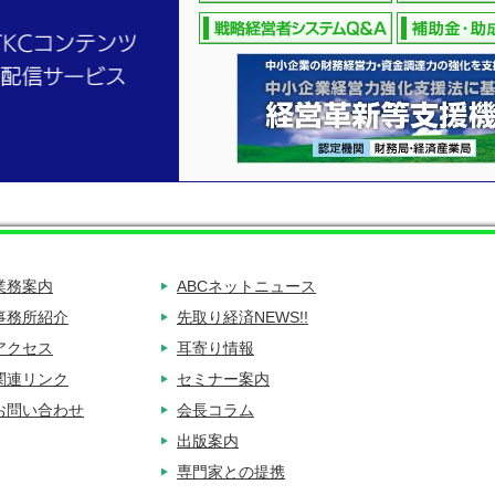
業務案内
ABCネットニュース
事務所紹介
先取り経済NEWS!!
アクセス
耳寄り情報
関連リンク
セミナー案内
お問い合わせ
会長コラム
出版案内
専門家との提携