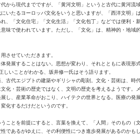
代から現代までですが、「黄河文明」というと古代に黄河流域
代にいたるヨーロッパ文化をいうと思いますが、「西洋文明」
われ、「文化住宅」「文化生活」「文化包丁」などでは便利・
た意味で使われています。ただし、「文化」は、精神的・地域
用させていただきます。
体発展することはない。思想が変わり、それとともに表現形式
正しいことがわかる、坂井修一氏はそう語ります。
、古代エジプトの建築やギリシャの彫刻。文化・芸術は、時代
は文化・芸術の歴史ではなく、文明の歴史を考えるようです。
展し、産業革命がおこり、ハイテクの世界となる。医療の発展
、変化するだけだというのです。
うことを前提にすると、言葉を換えて、「人間」そのもの（文
定性であるがゆえに、その利便性につき進歩発展があるのかも