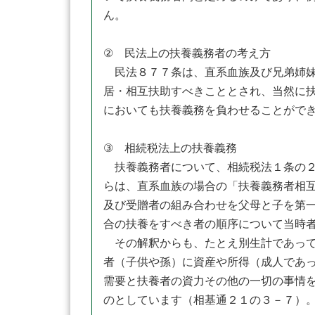
ん。
② 民法上の扶養義務者の考え方
民法８７７条は、直系血族及び兄弟姉妹
居・相互扶助すべきこととされ、当然に
においても扶養義務を負わせることがで
③ 相続税法上の扶養義務
扶養義務者について、相続税法１条の２
らは、直系血族の場合の「扶養義務者相
及び受贈者の組み合わせを父母と子を第
合の扶養をすべき者の順序について当時
その解釈からも、たとえ別生計であって
者（子供や孫）に資産や所得（成人であ
需要と扶養者の資力その他の一切の事情
のとしています（相基通２１の３－７）