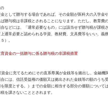
もの
金として贈与する場合であれば、その金額が医科大の入学金や
れば贈与税は非課税とされることになります。ただし、教育費
場合などには、「通常必要なもの」には該当せず贈与税が課税
上通常必要と認められる学資、教材費、文具費等をいい、義務
－５）。
教育資金の一括贈与に係る贈与税の非課税措置
育資金に充てるためにその直系尊属が金銭等を拠出し、金融機
場合には、信託受益権の価額又は拠出された金銭等の額のうち
円を限度とする。）までの金額に相当する部分の価額について
与税を課さないこととされます。