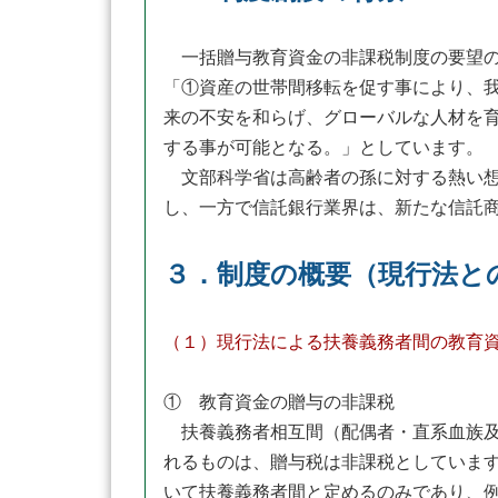
一括贈与教育資金の非課税制度の要望の
「①資産の世帯間移転を促す事により、
来の不安を和らげ、グローバルな人材を
する事が可能となる。」としています。
文部科学省は高齢者の孫に対する熱い想
し、一方で信託銀行業界は、新たな信託
３．制度の概要（現行法と
（１）現行法による扶養義務者間の教育
① 教育資金の贈与の非課税
扶養義務者相互間（配偶者・直系血族及
れるものは、贈与税は非課税としていま
いて扶養義務者間と定めるのみであり、