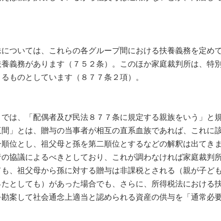
については、これらの各グループ間における扶養義務を定めて
扶養義務があります（７５２条）。このほか家庭裁判所は、特
きるものとしています（８７７条２項）。
では、「配偶者及び民法８７７条に規定する親族をいう」と規
互間」とは、贈与の当事者が相互の直系血族であれば、これに
一順位とし、祖父母と孫を第二順位とするなどの解釈は出てき
者の協議によるべきとしており、これが調わなければ家庭裁判
も、祖父母から孫に対する贈与は非課税とされる（親が子ども
ったとしても）があった場合でも、さらに、所得税法における
を勘案して社会通念上適当と認められる資産の供与を「通常必
。