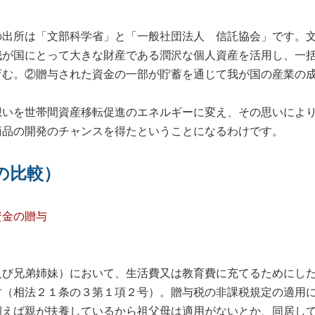
出所は「文部科学省」と「一般社団法人 信託協会」です。文
我が国にとって大きな財産である潤沢な個人資産を活用し、一
育む。②贈与された資金の一部が貯蓄を通じて我が国の産業の
いを世帯間資産移転促進のエネルギーに変え、その思いにより
商品の開発のチャンスを得たということになるわけです。
の比較）
資金の贈与
び兄弟姉妹）において、生活費又は教育費に充てるためにした
す（相法２１条の３第１項２号）。贈与税の非課税規定の適用
例えば親が扶養しているから祖父母は適用がないとか、同居し