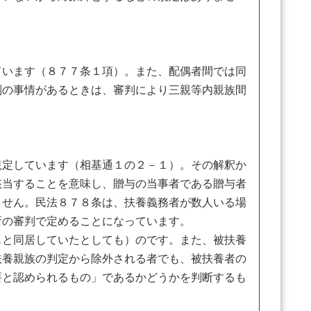
います（８７７条１項）。また、配偶者間では同
別の事情があるときは、審判により三親等内親族間
定しています（相基通１の２－１）。その解釈か
該当することを意味し、贈与の当事者である贈与者
ません。民法８７８条は、扶養義務者が数人いる場
所の審判で定めることになっています。
と同居していたとしても）のです。また、被扶養
扶養親族の判定から除外される者でも、被扶養者の
要と認められるもの」であるかどうかを判断するも