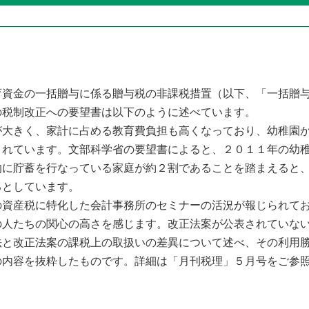
資金の一括贈与に係る贈与税の非課税措置（以下、「一括贈与
の税制改正への要望書は以下のように述べています。
大きく、家計に占める教育費負担も高くなっており、幼稚園か
されています。文部科学省の要望書によると、２０１１年の幼
的に貯蓄を行なっている家庭が約２割であることを踏まえると
るとしています。
資産税に特化した会計事務所のセミナーの活況が報じられてお
の人たちの関心の高さを感じます。改正法案が公表されていな
法と改正法案の課税上の取扱いの差異について述べ、その利用
の内容を抜粋したものです。詳細は「月刊税理」５月号をご参