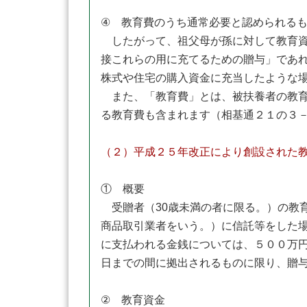
④ 教育費のうち通常必要と認められる
したがって、祖父母が孫に対して教育資
接これらの用に充てるための贈与」であ
株式や住宅の購入資金に充当したような
また、「教育費」とは、被扶養者の教育
る教育費も含まれます（相基通２１の３
（２）平成２５年改正により創設された
① 概要
受贈者（30歳未満の者に限る。）の教
商品取引業者をいう。）に信託等をした
に支払われる金銭については、５００万
日までの間に拠出されるものに限り、贈
② 教育資金