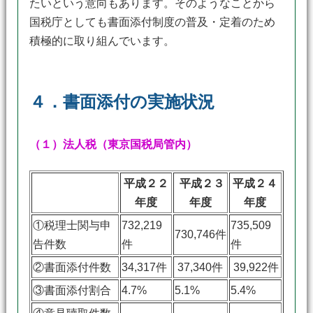
たいという意向もあります。そのようなことから
国税庁としても書面添付制度の普及・定着のため
積極的に取り組んでいます。
４．書面添付の実施状況
（１）法人税（東京国税局管内）
平成２２
平成２３
平成２４
年度
年度
年度
①税理士関与申
732,219
735,509
730,746件
告件数
件
件
②書面添付件数
34,317件
37,340件
39,922件
③書面添付割合
4.7%
5.1%
5.4%