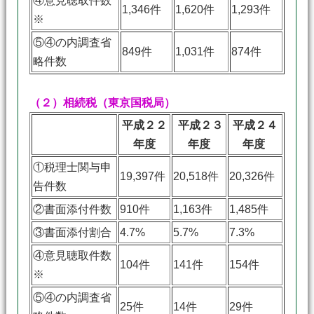
④意見聴取件数
1,346件
1,620件
1,293件
※
⑤④の内調査省
849件
1,031件
874件
略件数
（２）相続税（東京国税局）
平成２２
平成２３
平成２４
年度
年度
年度
①税理士関与申
19,397件
20,518件
20,326件
告件数
②書面添付件数
910件
1,163件
1,485件
③書面添付割合
4.7%
5.7%
7.3%
④意見聴取件数
104件
141件
154件
※
⑤④の内調査省
25件
14件
29件