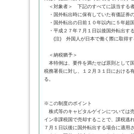
＜対象者＞ 下記のすべてに該当する
・国外転出時に保有していた有価証券の
・国外転出の日前１０年以内に５年超国
・平成２７年７月１日以後国外転出す
(注) 外国人が日本で働く際に取得す
＜納税猶予＞
本特例は、要件を満たせば原則として国
税務署長に対し、１２月３１日における
る。
※この制度のポイント
株式等のキャピタルゲインについては売
イン非課税国で売却することで、課税逃
７月１日以後に国外転出する場合に適