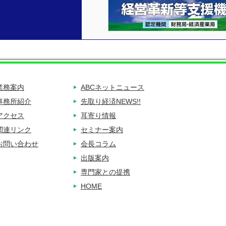
業務案内
ABCネットニュース
事務所紹介
先取り経済NEWS!!
アクセス
耳寄り情報
関連リンク
セミナー案内
お問い合わせ
会長コラム
出版案内
専門家との提携
HOME