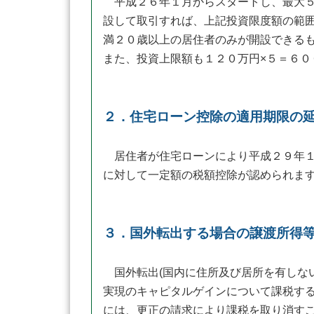
平成２６年１月からスタートし、最大５
設して取引すれば、上記投資限度額の範
満２０歳以上の居住者のみが開設できる
また、投資上限額も１２０万円×５＝６０
２．住宅ローン控除の適用期限の
居住者が住宅ローンにより平成２９年１
に対して一定額の税額控除が認められま
３．国外転出する場合の譲渡所得
国外転出(国内に住所及び居所を有しない
実現のキャピタルゲインについて課税す
には、更正の請求により課税を取り消す