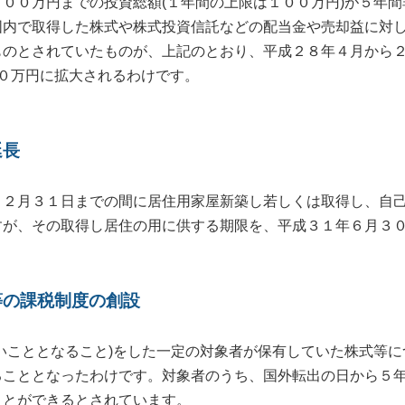
００万円までの投資総額(１年間の上限は１００万円)が５年間
囲内で取得した株式や株式投資信託などの配当金や売却益に対
ものとされていたものが、上記のとおり、平成２８年４月から
０万円に拡大されるわけです。
延長
２月３１日までの間に居住用家屋新築し若しくは取得し、自己
すが、その取得し居住の用に供する期限を、平成３１年６月３
等の課税制度の創設
こととなること)をした一定の対象者が保有していた株式等につ
ることとなったわけです。対象者のうち、国外転出の日から５
ことができるとされています。