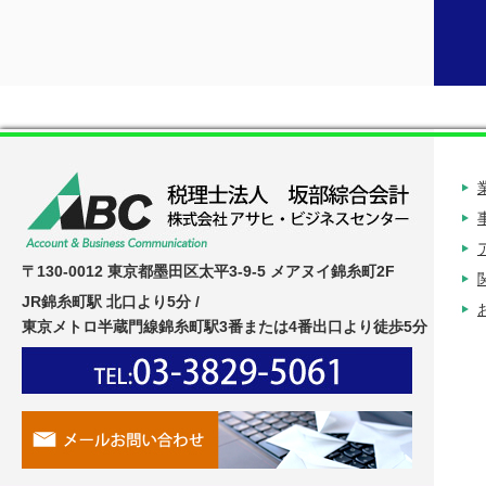
〒130-0012 東京都墨田区太平3-9-5 メアヌイ錦糸町2F
JR錦糸町駅 北口より5分 /
東京メトロ半蔵門線錦糸町駅3番または4番出口より徒歩5分