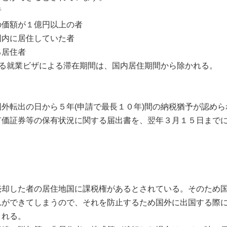
者
価額が１億円以上の者
内に居住していた者
る居住者
る就業ビザによる滞在期間は、国内居住期間から除かれる。
外転出の日から５年(申請で最長１０年)間の納税猶予が認めら
有価証券等の保有状況に関する届出書を、翌年３月１５日まで
却した者の居住地国に課税権があるとされている。そのため国
れができてしまうので、それを防止するため国外に出国する際
用される。