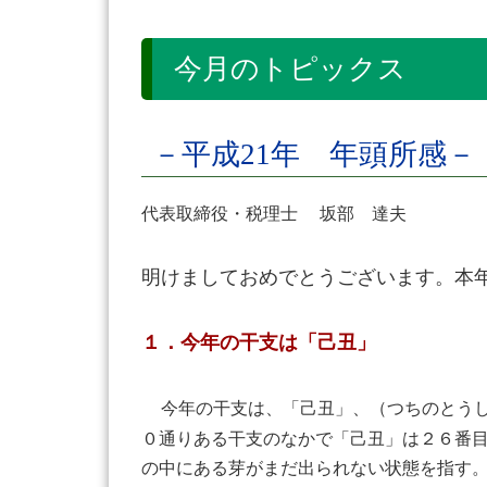
今月のトピックス
－平成21年 年頭所感－
代表取締役・税理士 坂部 達夫
明けましておめでとうございます。本
１．今年の干支は「己丑」
今年の干支は、「己丑」、（つちのとう
０通りある干支のなかで「己丑」は２６番
の中にある芽がまだ出られない状態を指す