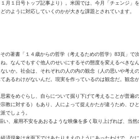
ス１月１日号トップ記事より）。米国では、今月「チェンジ」
にどのように対応していくのかが大きな課題とされています。
）はその著書「１４歳からの哲学（考えるための哲学）83頁」
るね。なんでもすぐ他人のせいにするその態度を変えるべきな
ゃないか。社会は、それぞれの人の内の観念（人の思いや考え
んてあるわけがないんだ。現実を作っているのは観念だ。観念
思索をめぐらし、自らについて掘り下げて考えることが普遍の
宗教に対する）もあり、人によって捉えかたが違うため、ひと
数派でしょう。
謳い、雇用不安をあおるような映像を多く取り上げれば、当然
経済現象は水面下ではあたりまえのようにあったわけで、なに