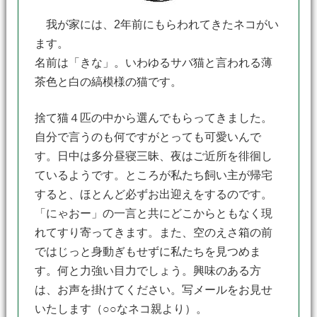
我が家には、2年前にもらわれてきたネコがい
ます。
名前は「きな」。いわゆるサバ猫と言われる薄
茶色と白の縞模様の猫です。
捨て猫４匹の中から選んでもらってきました。
自分で言うのも何ですがとっても可愛いんで
す。日中は多分昼寝三昧、夜はご近所を徘徊し
ているようです。ところが私たち飼い主が帰宅
すると、ほとんど必ずお出迎えをするのです。
「にゃおー」の一言と共にどこからともなく現
れてすり寄ってきます。また、空のえさ箱の前
ではじっと身動ぎもせずに私たちを見つめま
す。何と力強い目力でしょう。興味のある方
は、お声を掛けてください。写メールをお見せ
いたします（○○なネコ親より）。