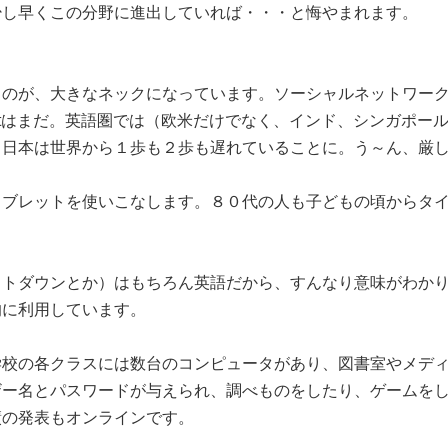
少し早くこの分野に進出していれば・・・と悔やまれます。
、大きなネックになっています。ソーシャルネットワークのFace
restはまだ。英語圏では（欧米だけでなく、インド、シンガポ
、日本は世界から１歩も２歩も遅れていることに。う～ん、厳
タブレットを使いこなします。８０代の人も子どもの頃からタ
ットダウンとか）はもちろん英語だから、すんなり意味がわか
的に利用しています。
学校の各クラスには数台のコンピュータがあり、図書室やメデ
ザー名とパスワードが与えられ、調べものをしたり、ゲームを
績の発表もオンラインです。