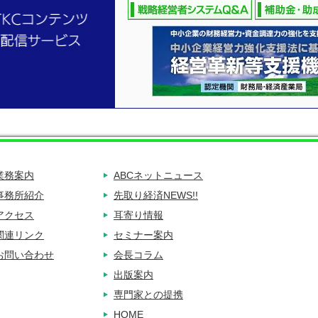
業務案内
ABCネットニュース
事務所紹介
先取り経済NEWS!!
アクセス
耳寄り情報
関連リンク
セミナー案内
お問い合わせ
会長コラム
出版案内
専門家との提携
HOME