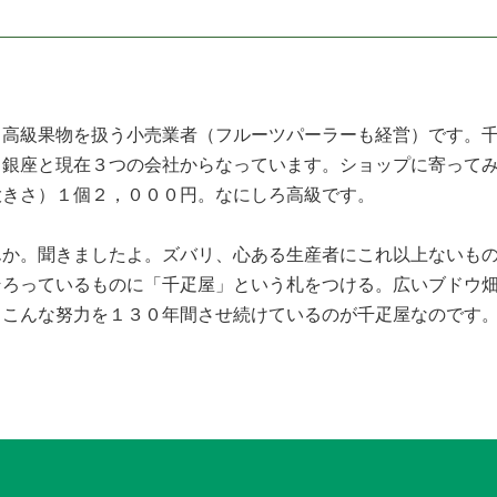
高級果物を扱う小売業者（フルーツパーラーも経営）です。千
、銀座と現在３つの会社からなっています。ショップに寄って
大きさ）１個２，０００円。なにしろ高級です。
んか。聞きましたよ。ズバリ、心ある生産者にこれ以上ないも
そろっているものに「千疋屋」という札をつける。広いブドウ
。こんな努力を１３０年間させ続けているのが千疋屋なのです