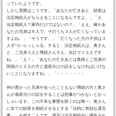
っていたようです。
しかし実際はこうです。「あなたが亡きあと、財産は
法定相続人がもらえることになるんですよ。」「え、
法定相続人？家内だけではないの？」「ええ、確かあ
なたの兄弟は６人で、そのうち３人が亡くなっていま
すよね。」「そうです。」「亡くなった方の子供は３
人ずついらっしゃる。すると、法定相続人は、奥さん
と、ご兄弟３人と甥姪さん９人、合計で１３人です
ね。」「え！」「あなたの亡きあとは奥様とご兄弟の
関係の１２人の方と遺産分けの話をしなければいけな
いことになりますね。」「・・・・・・」
仲が悪かった兄弟や会ったこともない甥姪の方と奥さ
んが遺産分けの話をすることは想像がつかないとおっ
しゃいます。この不幸な事態を防ぐのは唯一、奥さん
に全ての財産を相続させるとする『法的に有効な遺言
書』」を残すことです。遺言は法定相続分に優先され