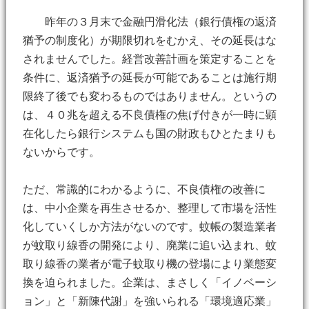
昨年の３月末で金融円滑化法（銀行債権の返済
猶予の制度化）が期限切れをむかえ、その延長はな
されませんでした。経営改善計画を策定することを
条件に、返済猶予の延長が可能であることは施行期
限終了後でも変わるものではありません。というの
は、４０兆を超える不良債権の焦げ付きが一時に顕
在化したら銀行システムも国の財政もひとたまりも
ないからです。
ただ、常識的にわかるように、不良債権の改善に
は、中小企業を再生させるか、整理して市場を活性
化していくしか方法がないのです。蚊帳の製造業者
が蚊取り線香の開発により、廃業に追い込まれ、蚊
取り線香の業者が電子蚊取り機の登場により業態変
換を迫られました。企業は、まさしく「イノベーシ
ョン」と「新陳代謝」を強いられる「環境適応業」