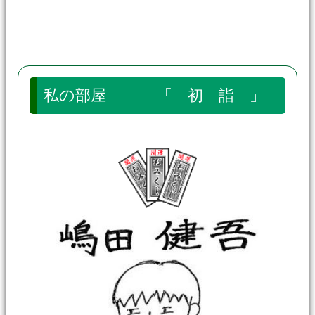
私の部屋 「 初 詣 」