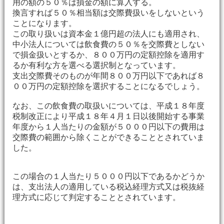
用の額の５０％は損金の額に算入する。
換言すれば５０％相当額は交際費扱いをしないという
ことになります。
この取り扱いは資本金１億円超の法人にも適用され、
中小法人については飲食費の５０％を交際費としない
で損金扱いとするか、８００万円の定額控除を適用す
るか有利な方を選べる選択制となっています。
支出交際費そのものが年間８００万円以下であれば８
００万円の定額控除を選択することになるでしょう。
なお、この飲食費の取扱いについては、平成１８年度
税制改正により平成１８年４月１日以後開始する事業
年度から１人当たりの金額が５０００円以下の費用は
交際費の範囲から除くことができることとされていま
した。
この場合の１人当たり５０００円以下であるかどうか
は、支出法人の適用している税込経理方式又は税抜経
理方式に応じて判定することとされています。