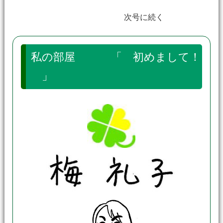
次号に続く
私の部屋 「 初めまして！
」