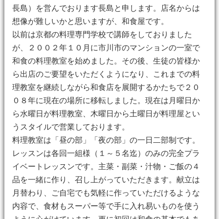
長島）を営んでおります長島と申します。店名からは
想像が難しいかと思いますが、和食屋です。
以前は京都の料理専門学校で講師をしておりました
が、２００２年１０月に市川市のマンションの一室で
和食の料理教室を始めました。その後、生徒の皆様か
ら出店のご要望をいただくようになり、これまでの料
理教室を継続しながら和食店を展開するかたちで２０
０８年に現在の場所に移転しました。現在は月曜日か
ら水曜日が料理教室、木曜日から土曜日が料理屋とい
うスタイルで営業しております。
料理教室は「昼の部」「夜の部」の一日二部制です。
レッスンは各回一組様（１～５名迄）のみの完全プラ
イベートレッスンです。主菜・副菜・汁物・ご飯の４
品を一緒に作り、召し上がっていただきます。献立は
月替わり、ご自宅でも気軽に作っていただけるような
内容で、食材もスーパー等で手に入れ易いものを使う