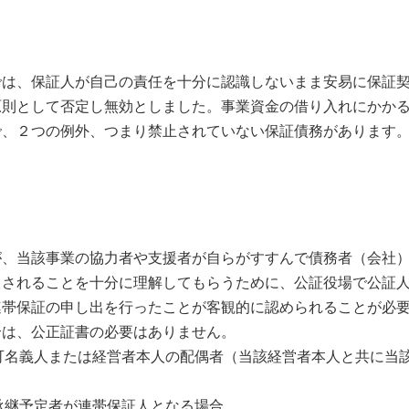
では、保証人が自己の責任を十分に認識しないまま安易に保証
原則として否定し無効としました。事業資金の借り入れにかか
で、２つの例外、つまり禁止されていない保証債務があります
が、当該事業の協力者や支援者が自らがすすんで債務者（会社
くされることを十分に理解してもらうために、公証役場で公証
連帯保証の申し出を行ったことが客観的に認められることが必
合は、公正証書の必要はありません。
許可名義人または経営者本人の配偶者（当該経営者本人と共に当
業承継予定者が連帯保証人となる場合