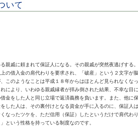
ついて
いる親戚に頼まれて保証人になる。その親戚が突然夜逃げする
以上の借入金の肩代わりを要求され、「破産」という２文字
が、このようなことは平成１８年からはほとんど見られなくな
これにより、いわゆる親戚縁者が拝み倒された結果、不幸な目
の借金をした人と同じ立場で返済義務を負います。また、他に
金をした人は、その裏付けとなる資金が手に入るのに、保証人
なくなったツケを、ただ信用（保証）したというだけで肩代わ
。」という性格を持っている制度なのです。