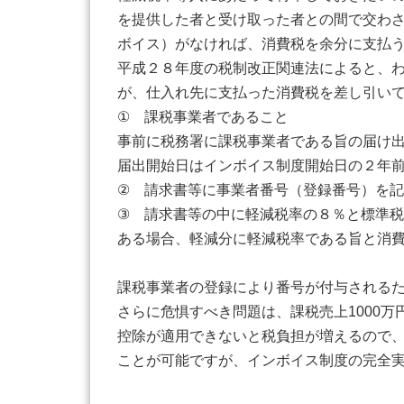
を提供した者と受け取った者との間で交わ
ボイス）がなければ、消費税を余分に支払
平成２８年度の税制改正関連法によると、
が、仕入れ先に支払った消費税を差し引い
① 課税事業者であること
事前に税務署に課税事業者である旨の届け
届出開始日はインボイス制度開始日の２年
② 請求書等に事業者番号（登録番号）を
③ 請求書等の中に軽減税率の８％と標準
ある場合、軽減分に軽減税率である旨と消
課税事業者の登録により番号が付与される
さらに危惧すべき問題は、課税売上1000
控除が適用できないと税負担が増えるので
ことが可能ですが、インボイス制度の完全