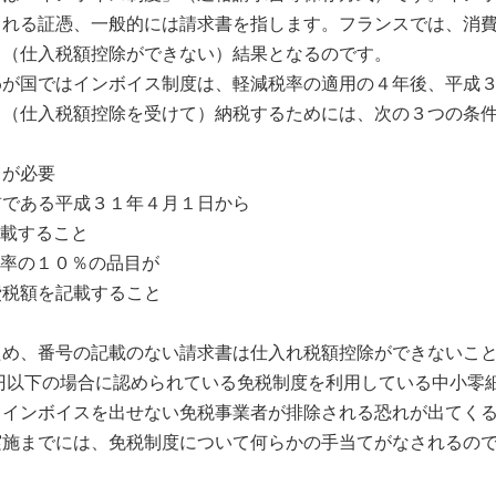
される証憑、一般的には請求書を指します。フランスでは、消
う（仕入税額控除ができない）結果となるのです。
わが国ではインボイス制度は、軽減税率の適用の４年後、平成
て（仕入税額控除を受けて）納税するためには、次の３つの条
出が必要
前である平成３１年４月１日から
記載すること
税率の１０％の品目が
費税額を記載すること
ため、番号の記載のない請求書は仕入れ税額控除ができないこ
万円以下の場合に認められている免税制度を利用している中小零
、インボイスを出せない免税事業者が排除される恐れが出てく
実施までには、免税制度について何らかの手当てがなされるの