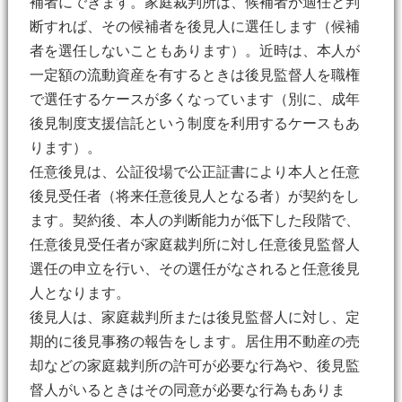
補者にできます。家庭裁判所は、候補者が適任と判
断すれば、その候補者を後見人に選任します（候補
者を選任しないこともあります）。近時は、本人が
一定額の流動資産を有するときは後見監督人を職権
で選任するケースが多くなっています（別に、成年
後見制度支援信託という制度を利用するケースもあ
ります）。
任意後見は、公証役場で公正証書により本人と任意
後見受任者（将来任意後見人となる者）が契約をし
ます。契約後、本人の判断能力が低下した段階で、
任意後見受任者が家庭裁判所に対し任意後見監督人
選任の申立を行い、その選任がなされると任意後見
人となります。
後見人は、家庭裁判所または後見監督人に対し、定
期的に後見事務の報告をします。居住用不動産の売
却などの家庭裁判所の許可が必要な行為や、後見監
督人がいるときはその同意が必要な行為もありま