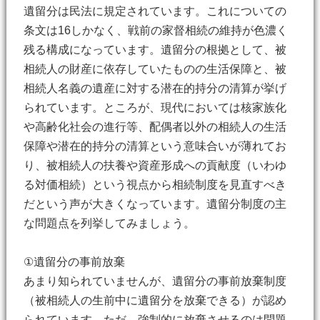
遺留分は民法に規定されています。これについての
条文は16しかなく、戦前の家督相続の維持が色濃く
残る構成になっています。遺留分の根拠として、被
相続人の財産に依存していたものの生活保障と、被
相続人名義の遺産に対する潜在的持分の清算が挙げ
られています。ところが、現代においては核家族化
や高齢化社会の進行等、配偶者以外の相続人の生活
保障や潜在的持分の清算という意味合いが薄れてお
り、被相続人の扶養や資産形成への貢献度（いわゆ
る対価相続）という視点から相続制度を見直すべき
だという声が大きくなっています。遺留分制度の主
な問題点を列挙してみましょう。
①遺留分の事前放棄
あまり知られていませんが、遺留分の事前放棄制度
（被相続人の生前中に遺留分を放棄できる）が認め
られています。ただ、強制的に放棄させるのは問題