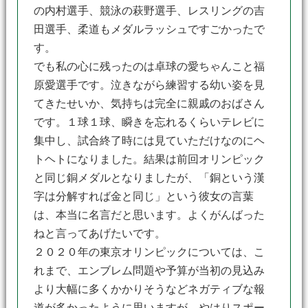
の内村選手、競泳の萩野選手、レスリングの吉
田選手、柔道もメダルラッシュですごかったで
す。
でも私の心に残ったのは卓球の愛ちゃんこと福
原愛選手です。泣きながら練習する幼い姿を見
てきたせいか、気持ちは完全に親戚のおばさん
です。１球１球、瞬きを忘れるくらいテレビに
集中し、試合終了時には見ていただけなのにヘ
トヘトになりました。結果は前回オリンピック
と同じ銅メダルとなりましたが、「銅という漢
字は分解すれば金と同じ」という彼女の言葉
は、本当に名言だと思います。よくがんばった
ねと言ってあげたいです。
２０２０年の東京オリンピックについては、こ
れまで、エンブレム問題や予算が当初の見込み
より大幅に多くかかりそうなどネガティブな報
道が多かったように思いますが、やはりスポー