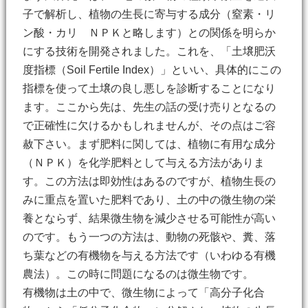
子で解析し、植物の生長に寄与する成分（窒素・リ
ン酸・カリ ＮＰＫと略します）との関係を明らか
にする技術を開発されました。これを、「土壌肥沃
度指標（Soil Fertile Index）」といい、具体的にこの
指標を使って土壌の良し悪しを診断することになり
ます。ここから先は、先生の話の受け売りとなるの
で正確性に欠けるかもしれませんが、その点はご容
赦下さい。まず肥料に関しては、植物に有用な成分
（ＮＰＫ）を化学肥料として与える方法がありま
す。この方法は即効性はあるのですが、植物生長の
みに重点を置いた肥料であり、土の中の微生物の栄
養とならず、結果微生物を減少させる可能性が高い
のです。もう一つの方法は、動物の死骸や、糞、落
ち葉などの有機物を与える方法です（いわゆる有機
農法）。この時に問題になるのは微生物です。
有機物は土の中で、微生物によって「高分子化合