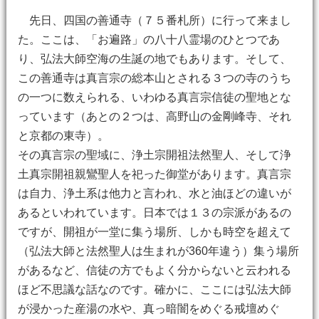
先日、四国の善通寺（７５番札所）に行って来まし
た。ここは、「お遍路」の八十八霊場のひとつであ
り、弘法大師空海の生誕の地でもあります。そして、
この善通寺は真言宗の総本山とされる３つの寺のうち
の一つに数えられる、いわゆる真言宗信徒の聖地とな
っています（あとの２つは、高野山の金剛峰寺、それ
と京都の東寺）。
その真言宗の聖域に、浄土宗開祖法然聖人、そして浄
土真宗開祖親鸞聖人を祀った御堂があります。真言宗
は自力、浄土系は他力と言われ、水と油ほどの違いが
あるといわれています。日本では１３の宗派があるの
ですが、開祖が一堂に集う場所、しかも時空を超えて
（弘法大師と法然聖人は生まれが360年違う）集う場所
があるなど、信徒の方でもよく分からないと云われる
ほど不思議な話なのです。確かに、ここには弘法大師
が浸かった産湯の水や、真っ暗闇をめぐる戒壇めぐ