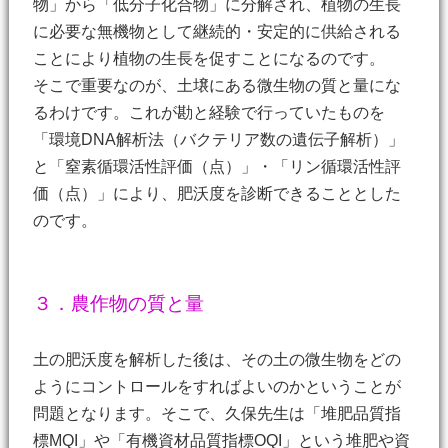
物」から「低分子化合物」に分解され、植物の生長
に必要な無機物として継続的・安定的に供給される
ことにより植物の生長を促すことになるのです。
そこで重要なのが、土壌にある微生物の質と量にな
るわけです。これが勘と経験で行っていたものを
「環境DNA解析法（バクテリア数の遺伝子解析）」
と「窒素循環活性評価（点）」・「リン循環活性評
価（点）」により、肥沃度を診断できることとした
のです。
３．農作物の質と量
土の肥沃度を解析した後は、その土の微生物をどの
ようにコントロールをすればよいのかということが
問題となります。そこで、久保先生は「堆肥品質指
標MQI」や「有機資材品質指標OQI」という堆肥や資