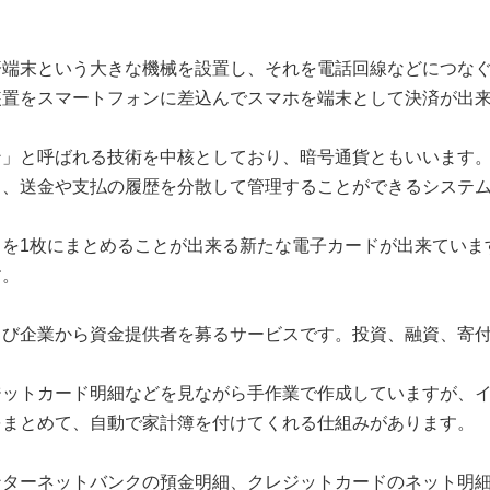
済端末という大きな機械を設置し、それを電話回線などにつな
装置をスマートフォンに差込んでスマホを端末として決済が出
ン」と呼ばれる技術を中核としており、暗号通貨ともいいます
く、送金や支払の履歴を分散して管理することができるシステ
ドを1枚にまとめることが出来る新たな電子カードが出来ていま
す。
よび企業から資金提供者を募るサービスです。投資、融資、寄
ジットカード明細などを見ながら手作業で作成していますが、
をまとめて、自動で家計簿を付けてくれる仕組みがあります。
ンターネットバンクの預金明細、クレジットカードのネット明