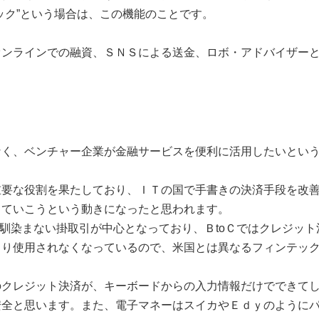
ック”という場合は、この機能のことです。
オンラインでの融資、ＳＮＳによる送金、ロボ・アドバイザー
なく、ベンチャー企業が金融サービスを便利に活用したいとい
重要な役割を果たしており、ＩＴの国で手書きの決済手段を改
していこうという動きになったと思われます。
に馴染まない掛取引が中心となっており、ＢtoＣではクレジッ
まり使用されなくなっているので、米国とは異なるフィンテッ
のクレジット決済が、キーボードからの入力情報だけでできて
安全と思います。また、電子マネーはスイカやＥｄｙのように