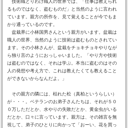
技術職とりわけ職人の世界では、「仕事は教えられ
るものではなく、盗むものだ」と当然のように言われ
ています。親方の所作を、見て覚えることが今でもま
かり通っているのです。
盆栽界に小林国男さんという親方がいます。盆栽は
職人の世界、当然のように技術は盗むものとされてい
ます。その小林さんが、盆栽をチョキチョキやりなが
ら独り言のようにおっしゃいました。「やり方や技術
は盗むのではなく、それは学ぶ。本当に盗むのはその
人の発想や考え方で、これは教えたくても教えること
ができないからなんだよ。」
その親方の隣には、枯れた松（真柏というらしい）
が・・・。ベテランのお弟子さんたちは、それが５０
０万しただとか、水やりの失敗だとか、黄金虫がいる
だとか、口々に言っています。親方は、その雑言を無
視して、弟子のひとりに向かって「おーい、花を買っ