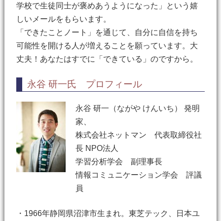
学校で生徒同士が褒めあうようになった」という嬉
しいメールをもらいます。
「できたことノート」を通じて、自分に自信を持ち
可能性を開ける人が増えることを願っています。大
丈夫！あなたはすでに「できている」のですから。
永谷 研一氏 プロフィール
永谷 研一（ながや けんいち） 発明
家、
株式会社ネットマン 代表取締役社
長 NPO法人
学習分析学会 副理事長
情報コミュニケーション学会 評議
員
・1966年静岡県沼津市生まれ。東芝テック、日本ユ