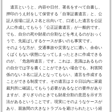
遺言というと、内容や日付、署名をすべて自書し、
押印のうえ封をして保管する「自筆証書遺言」と、公
証人役場に証人２名と出向いて、口述した遺言を公証
人に作成してもらう「公正証書遺言」が一般的です。
でも、自分の死や財産の分割などを考えるのがおっく
うで、先延ばしするケースが多いのも事実です。
そのような方が、交通事故や災害などに遭い、余命い
くばくもない状態になってしまったときに作成できる
のが、「危急時遺言」です。これは、意識はあるもの
の自分では字を書くことができない場合でも、利害関
係のない３名に証人となってもらい、遺言を作成する
ことができる制度です。その遺言は２０日以内に家庭
裁判所に確認してもらう必要があるなどの要件があり
ますが、ぎりぎりのときでも財産分割の意思を示す方
法があるということです。現実にそのようなケースが
あり、親族間の大きなトラブルを避けられたという経