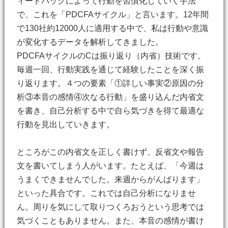
ィードバックによって行動を習慣化していく手法
で、これを「PDCFAサイクル」と言います。12年間
で130社約12000人に適用する中で、私は行動や意識
が変化するデータを解析してきました。
PDCFAサイクルのCは振り返り（内省）技術です。
毎週一回、行動実践を通じて経験したことを深く振
り返ります。４つの要素「①詳しい事実②原因の分
析③本音の感情④次なる行動」を盛り込んだ内省文
を書き、自己分析する中で自ら気づきを得て最適な
行動を見出していきます。
ところがこの内省文を正しく書けず、反省文や報告
文を書いてしまう人がいます。たとえば、「今週は
うまくできませんでした。来週からがんばります」
といった具合です。これでは自己分析になりませ
ん。周りを気にして取りつくろおうという思考では
気づくこともありません。また、本音の感情が書け