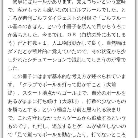
物事にはルールがあります。覚えづらいという意味
で、私がもっとも嫌いなのはゴルフルールでした。と
ころが週刊ゴルフダイジェストの付録で「ゴルフルー
ル基本のきほん」という小冊子を読んで目からうろこ
が落ちました。今までは、ＯＢ（白杭の外に出てしま
う）だと打数＋１、人工物は動かして良く、自然物は
ダメだとか断片的に覚えていたので、その状況から少
し外れたシチュエーションで混乱してしまうのが常で
した。
この冊子にはまず基本的な考え方が述べられていま
す。「クラブでボールを打って動かすこと（大前
提）、スタート地点からゴールまで、自分のボールを
あるがままに打ち続け（大原則）、打数の少ないもの
を勝ちとする」という極当たり前と思われる決まり
で、これを守れなかったらゲームから追放するという
ものです。ただし、追放するとゲームが成立しないの
で「足で蹴ってボールを動かしたり、打てないところ