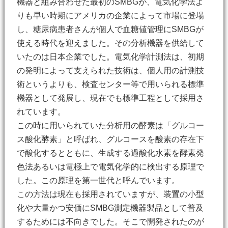
機器と組み合わせた最初のSMBGが、電気化学法よ
りも早い時期にアメリカの企業によって市場に登場
し、糖尿病患者さんが個人で血糖値管理にSMBGが
使える時代を迎えました。その分析機器を供給して
いたのは日本企業でした。電気化学計測法は、初期
の発明によって支えられた技術は、個人用の計測技
術というよりも、検査センター等で用いられる標準
機器として発展し、現在でも標準工程として採用さ
れています。
この時に用いられていた分析用の酵素は「グルコー
ス酸化酵素」と呼ばれ、グルコースを酸素の存在下
で酸化するとともに、生成する過酸化水素を酵素発
色法あるいは電極上で電気化学的に検出する原理で
した。この原理を第一世代と呼んでいます。
この方法は現在も採用されていますが、装置の小型
化や大量かつ安価にSMBG測定機器製品として普及
するためには不向きでした。そこで開発されたのが