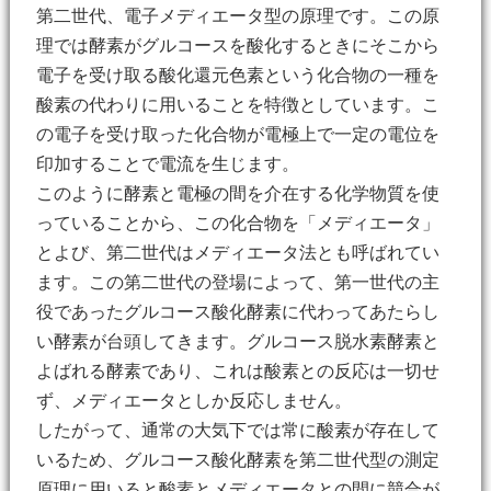
第二世代、電子メディエータ型の原理です。この原
理では酵素がグルコースを酸化するときにそこから
電子を受け取る酸化還元色素という化合物の一種を
酸素の代わりに用いることを特徴としています。こ
の電子を受け取った化合物が電極上で一定の電位を
印加することで電流を生じます。
このように酵素と電極の間を介在する化学物質を使
っていることから、この化合物を「メディエータ」
とよび、第二世代はメディエータ法とも呼ばれてい
ます。この第二世代の登場によって、第一世代の主
役であったグルコース酸化酵素に代わってあたらし
い酵素が台頭してきます。グルコース脱水素酵素と
よばれる酵素であり、これは酸素との反応は一切せ
ず、メディエータとしか反応しません。
したがって、通常の大気下では常に酸素が存在して
いるため、グルコース酸化酵素を第二世代型の測定
原理に用いると酸素とメディエータとの間に競合が