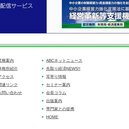
業務案内
ABCネットニュース
事務所紹介
先取り経済NEWS!!
アクセス
耳寄り情報
関連リンク
セミナー案内
お問い合わせ
会長コラム
出版案内
専門家との提携
HOME