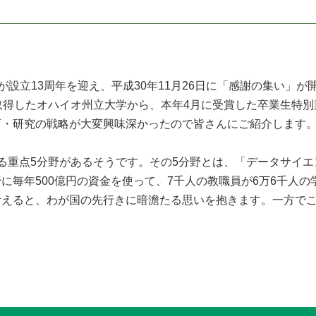
が設立13周年を迎え、平成30年11月26日に「感謝の集い」
取得したオハイオ州立大学から、本年4月に受賞した卒業生特
育・研究の戦略が大変興味深かったので皆さんにご紹介します
る重点5分野があるそうです。その5分野とは、「データサイエ
に毎年500億円の資金を使って、7千人の教職員が6万6千人
考えると、わが国の先行きに暗澹たる思いを抱きます。一方で
。