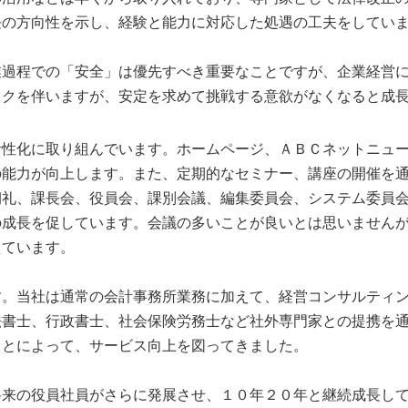
長の方向性を示し、経験と能力に対応した処遇の工夫をしてい
過程での「安全」は優先すべき重要なことですが、企業経営に
スクを伴いますが、安定を求めて挑戦する意欲がなくなると成
性化に取り組んでいます。ホームページ、ＡＢＣネットニュー
の能力が向上します。また、定期的なセミナー、講座の開催を
朝礼、課長会、役員会、課別会議、編集委員会、システム委員
の成長を促しています。会議の多いことが良いとは思いません
えています。
。当社は通常の会計事務所業務に加えて、経営コンサルティン
法書士、行政書士、社会保険労務士など社外専門家との提携を
ことによって、サービス向上を図ってきました。
来の役員社員がさらに発展させ、１０年２０年と継続成長して