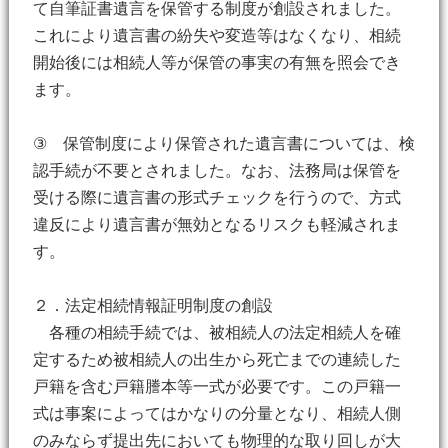
て自筆証書遺言を保管する制度が創設されました。
これにより遺言書の紛失や変造等はなくなり、相続
開始後には相続人等が保管の事実の有無を照会でき
ます。
③ 保管制度により保管された遺言書については、検
認手続が不要とされました。なお、法務局は保管を
受ける際に遺言書の形式チェックを行うので、方式
違反により遺言書が無効となるリスクも軽減されま
す。
２．法定相続情報証明制度の創設
各種の相続手続では、被相続人の法定相続人を確
定するため被相続人の出生から死亡までの連続した
戸籍を含む戸籍謄本等一式が必要です。この戸籍一
式は事案によってはかなりの分量となり、相続人側
のみならず提出先においても物理的な取り回しが大