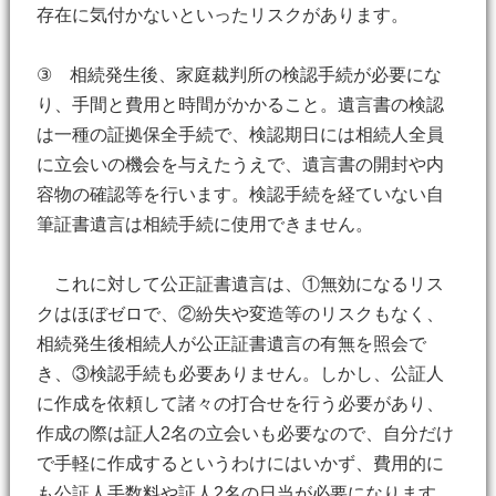
存在に気付かないといったリスクがあります。
③ 相続発生後、家庭裁判所の検認手続が必要にな
り、手間と費用と時間がかかること。遺言書の検認
は一種の証拠保全手続で、検認期日には相続人全員
に立会いの機会を与えたうえで、遺言書の開封や内
容物の確認等を行います。検認手続を経ていない自
筆証書遺言は相続手続に使用できません。
これに対して公正証書遺言は、①無効になるリス
クはほぼゼロで、②紛失や変造等のリスクもなく、
相続発生後相続人が公正証書遺言の有無を照会で
き、③検認手続も必要ありません。しかし、公証人
に作成を依頼して諸々の打合せを行う必要があり、
作成の際は証人2名の立会いも必要なので、自分だけ
で手軽に作成するというわけにはいかず、費用的に
も公証人手数料や証人2名の日当が必要になります。