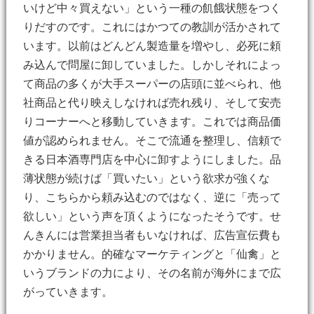
いけど中々買えない」という一種の飢餓状態をつく
りだすのです。これにはかつての教訓が活かされて
います。以前はどんどん製造量を増やし、必死に頼
み込んで問屋に卸していました。しかしそれによっ
て商品の多くが大手スーパーの店頭に並べられ、他
社商品と代り映えしなければ売れ残り、そして安売
りコーナーへと移動していきます。これでは商品価
値が認められません。そこで流通を整理し、信頼で
きる日本酒専門店を中心に卸すようにしました。品
薄状態が続けば「買いたい」という欲求が強くな
り、こちらから頼み込むのではなく、逆に「売って
欲しい」という声を頂くようになったそうです。せ
んきんには営業担当者もいなければ、広告宣伝費も
かかりません。的確なマーケティングと「仙禽」と
いうブランドの力により、その名前が海外にまで広
がっていきます。