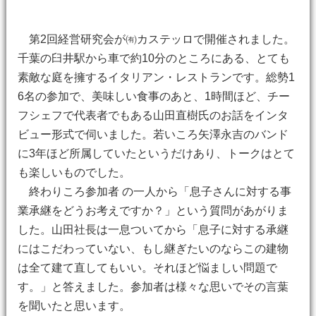
第2回経営研究会が㈲カステッロで開催されました。
千葉の臼井駅から車で約10分のところにある、とても
素敵な庭を擁するイタリアン・レストランです。総勢1
6名の参加で、美味しい食事のあと、1時間ほど、チー
フシェフで代表者でもある山田直樹氏のお話をインタ
ビュー形式で伺いました。若いころ矢澤永吉のバンド
に3年ほど所属していたというだけあり、トークはとて
も楽しいものでした。
終わりころ参加者 の一人から「息子さんに対する事
業承継をどうお考えですか？」という質問があがりま
した。山田社長は一息ついてから「息子に対する承継
にはこだわっていない、もし継ぎたいのならこの建物
は全て建て直してもいい。それほど悩ましい問題で
す。」と答えました。参加者は様々な思いでその言葉
を聞いたと思います。