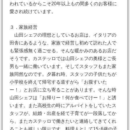
われているからこそ20年以上もの間多くのお客様に
愛され続けています。
３．家族経営
山田シェフの理想としているお店は、イタリアの
田舎にあるような、家族で経営し初めて訪れた人で
も緊張感無く過ごせる、そんな暖かみのあるお店だ
そうです。カステッロでは山田シェフの奥様とご長
男も一緒に働いています。そしてスタッフもまた家
族同然なのです。夕暮れ時、スタッフの子供たちが
小学校を終えて帰宅する道すがら「お腹すいた
ー！」とお店に立ち寄ることがあります。そんな時
山田シェフは「お帰りー！何か食べてけー！」と誘
います。また高校生の時にアルバイトをしていたス
タッフが、結婚・出産を経て子育てが一段落してか
ら、またカステッロで働きたいと連絡してきてくれ
ることも嬉しい限りです。料理人として15･6歳の子