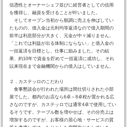
信憑性とオーナーシェフ並びに経営者としての信用
を獲得し、融資を受けることが叶いました。
そしてオープン当初から順調に売上を伸ばしてい
たものの、借入金は元利均等返済なので借入期間の
前半は利息部分が大きく、元金が中々減りません。
「これでは利益が出る体制にならない」と借入金の
一括返済を目標とし、仕事に励みました。その結
果、約10年で資金を貯めて一括返済に成功し、それ
以来現在まで金融機関からの借入はしていません。
２．カステッロのこだわり
食事懇談会が行われた場所は間仕切りされた小部
屋でした。都内のお店なら6卓～8卓程が置かれる広
さなのですが、カステッロでは通常4卓で使用してい
るそうです。テーブル数を増やせば、その分売上は
増加するのですが、お客様の居心地・サービスの質