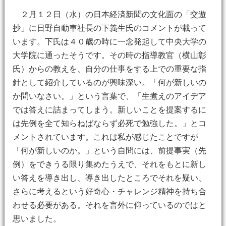
２月１２日（水）の日本経済新聞の文化面の「交遊
抄」に日野自動車社長の下義生氏のコメントが載って
います。下氏は４０歳の時に一念発起して中央大学の
大学院に通ったそうです。その時の指導教官（横山彰
氏）からの教えを、自分の仕事をする上での重要な指
針として紹介しているのが興味深い。「何が新しいの
か問いなさい。」という言葉で、「生煮えのアイデア
では答えに詰まってしまう。新しいことを提案するに
は先例を全て知らねばならず必死で勉強した。」とコ
メントされています。これは私が感じたことですが
「何が新しいのか。」という自問には、前提事実（先
例）をできうる限り集めたうえで、それをもとに新し
い答えを導き出し、導き出したところでそれを疑い、
さらに考えるという好奇心・チャレンジ精神を持ち合
わせる必要がある。それを言外に仰っているのではと
思いました。