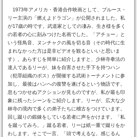
1973年アメリカ・香港合作映画として、ブルース・
リー主演の「燃えよドラゴン」が公開されました。私
が17歳の時です。武道家としての凄み、生き様を多く
の若者の心に刻みつけた名画でした。「アチョー」と
いう怪鳥音、ヌンチャクの風を切る音（その時代に生
まれなかった方は是非ビデオを観るといいと思いま
す）。あらすじを簡単に紹介しますと、少林寺拳法の
達人であるリーが、妹を自害させた手下を持つハン
（犯罪組織のボス）が開催する武術トーナメントに参
加し、最後はハンへの復讐を遂げるという物語です。
息もつかせぬアクションが見ものですが、私が最も印
象に残ったシーンをご紹介します。リーが、広大な少
林寺の境内で多くの弟子たちに稽古をつけています。
回し蹴りの鍛錬をしている若者に声をかけます。「私
を蹴ってみろ。」蹴る若者。リーは紙一重で蹴りをか
わします。そこで一言、「頭で考えるな。感じるん