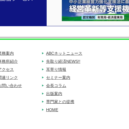
業務案内
ABCネットニュース
事務所紹介
先取り経済NEWS!!
アクセス
耳寄り情報
関連リンク
セミナー案内
お問い合わせ
会長コラム
出版案内
専門家との提携
HOME