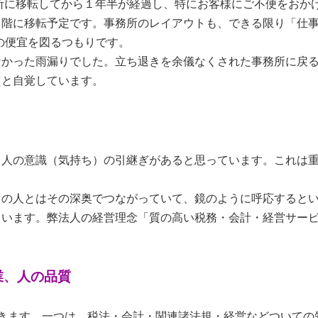
所に移転してから１年半が経過し、特にお客様にご不便をおか
２階に移転予定です。事務所のレイアウトも、できる限り「仕
の便宜を図るつもりです。
かった雨漏りでした。立ち退きを余儀なくされた事務所に戻る
たと自覚しています。
人の意識（気持ち）の引継ぎがあると思っています。これは重
の人とはその深奥でつながっていて、鏡のように呼応するとい
ています。弊法人の経営理念「質の高い税務・会計・経営サー
。
業、人の品質
きます。一つは、税法・会計・関連諸法規・経営などついての知