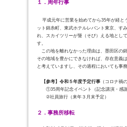
１．周年行事
平成元年に営業を始めてから35年が経
ット錦糸町、東武ホテルレバント東京、す
れ、スカイツリーが聳（そび）える地として
す。
この地を離れなかった理由は、墨田区の錦
その地域を豊かにできなければ、存在意義
と考えていますし、その過程においても事
【参考】令和５年度予定行事
（コロナ禍
①35周年記念イベント（記念講演・感謝
②社員旅行（来年３月末予定）
２．事務所移転