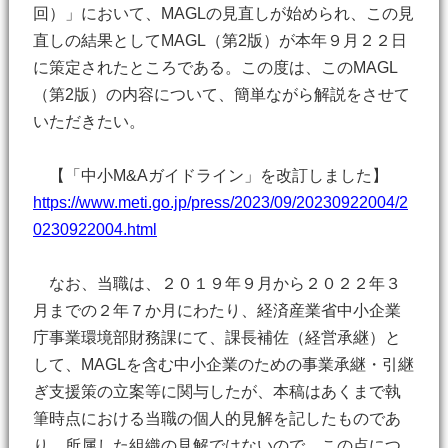
回）」において、MAGLの見直しが始められ、この見
直しの結果としてMAGL（第2版）が本年９月２２日
に策定されたところである。この度は、このMAGL
（第2版）の内容について、簡単ながら解説をさせて
いただきたい。
【「中小M&Aガイドライン」を改訂しました】
https://www.meti.go.jp/press/2023/09/20230922004/2
0230922004.html
なお、当職は、２０１９年９月から２０２２年３
月までの２年７か月にわたり、経済産業省中小企業
庁事業環境部財務課にて、課長補佐（経営承継）と
して、MAGLを含む中小企業のための事業承継・引継
ぎ支援策の立案等に関与したが、本稿はあくまで執
筆時点における当職の個人的見解を記したものであ
り、所属した組織の見解ではないので、この点につ