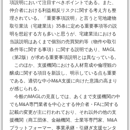
項説明において注目すべきポイントである。また、
仲介者における利益相反リスクに関する考え方も整
理されている。「重要事項説明」と言うと宅地建物
取引業法（宅建業法）35条に定める重要事項等の説
明を想起する方も多いと思うが、宅建業法における
当該説明はあくまで個別の売買契約等（物件や取引
条件等に関する事項）に関する説明であり、MAGL
（第2版）が求める重要事項説明とは異なっている。
このほか、支援機関における人材育成や倫理観の
醸成に関する項目を新設し、明示している点も重要
である。適切な中小M&A支援に向けた意識の高まり
が感じられる。
今般のMAGLの見直しでは、あくまで支援機関の中
でもM&A専門業者を中心とする仲介者・FAに関する
記載の変更が主に行われており、それ以外の他の支
援機関（商工団体、金融機関、士業等専門家、M&A
プラットフォーマー、事業承継・引継ぎ支援センタ