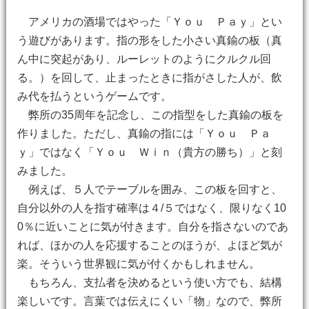
アメリカの酒場ではやった「Ｙｏｕ Ｐａｙ」とい
う遊びがあります。指の形をした小さい真鍮の板（真
ん中に突起があり、ルーレットのようにクルクル回
る。）を回して、止まったときに指がさした人が、飲
み代を払うというゲームです。
弊所の35周年を記念し、この指型をした真鍮の板を
作りました。ただし、真鍮の指には「Ｙｏｕ Ｐａ
ｙ」ではなく「Ｙｏｕ Ｗｉｎ（貴方の勝ち）」と刻
みました。
例えば、５人でテーブルを囲み、この板を回すと、
自分以外の人を指す確率は４/５ではなく、限りなく10
0％に近いことに気が付きます。自分を指さないのであ
れば、ほかの人を応援することのほうが、よほど気が
楽。そういう世界観に気が付くかもしれません。
もちろん、支払者を決めるという使い方でも、結構
楽しいです。言葉では伝えにくい「物」なので、弊所