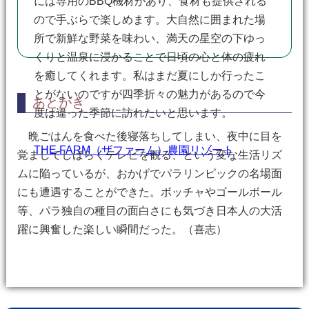
には専用のBBQ機材があり、食材も提供される
ので手ぶらで楽しめます。大自然に囲まれた場
所で新鮮な野菜を味わい、満天の星空の下ゆっ
くりと温泉に浸かることで日頃の心と体の疲れ
を癒してくれます。私はまだ夏にしか行ったこ
とがないのですが四季折々の魅力があるので今
あとがき
度は違った季節に訪れたいと思います。
晩ごはんを食べた後寝落ちしてしまい、夜中に目を
THE FARM（ザファーム）農園リゾート
覚ましてしばらくテレビを観る、という変な生活リズ
ムに陥っているが、おかげでパラリンピックの名場面
にも遭遇することができた。ボッチャやゴールボール
等、パラ独自の種目の面白さにも気づき日本人の大活
躍に興奮した楽しい瞬間だった。（喜志）