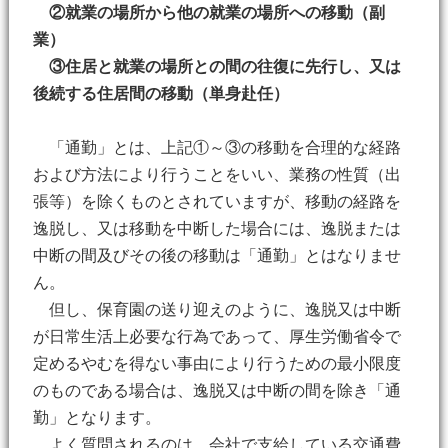
②就業の場所から他の就業の場所への移動（副
業）
③住居と就業の場所との間の往復に先行し、又は
後続する住居間の移動（単身赴任）
「通勤」とは、上記①～③の移動を合理的な経路
および方法により行うことをいい、業務の性質（出
張等）を除くものとされていますが、移動の経路を
逸脱し、又は移動を中断した場合には、逸脱または
中断の間及びその後の移動は「通勤」とはなりませ
ん。
但し、保育園の送り迎えのように、逸脱又は中断
が日常生活上必要な行為であって、厚生労働省令で
定めるやむを得ない事由により行うための最小限度
のものである場合は、逸脱又は中断の間を除き「通
勤」となります。
よく質問されるのは、会社で支給している交通費