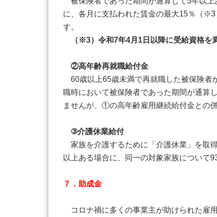
被保険者であった期間が通算して5年以上あ
に、各月に支払われた賃金の最大15％（※
す。
（※3）令和7年4月1日以降に受給資格を
②高年齢再就職給付金
60歳以上65歳未満で再就職した被保険者
職時において被保険者であった期間が通算
ませんが、①の高年齢雇用継続給付金との
③介護休業給付
家族を介護するために「介護休業」を取得し
以上ある場合に、同一の対象家族について9
７．助成金
コロナ禍に多くの事業主が助けられた雇用