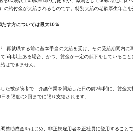
る60歳以上65歳未満の労働者が、原則として60歳時点に比
3）の給付金が支給されるものです。特別支給の老齢厚生年金
満たす方については最大10％
が、再就職する前に基本手当の支給を受け、その受給期間内に再
して5年以上ある場合、かつ、賃金が一定の低下をしていること
併給はできません。
た被保険者で、介護休業を開始した日の前2年間に、賃金支払
3日を限度に3回までに限り支給されます。
調整助成金をはじめ、非正規雇用者を正社員に登用することで