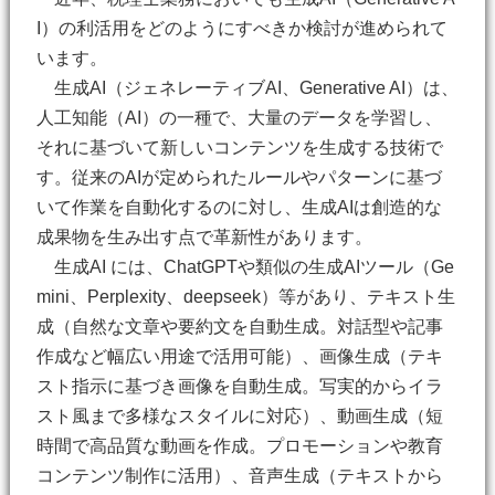
I）の利活用をどのようにすべきか検討が進められて
います。
生成AI（ジェネレーティブAI、Generative AI）は、
人工知能（AI）の一種で、大量のデータを学習し、
それに基づいて新しいコンテンツを生成する技術で
す。従来のAIが定められたルールやパターンに基づ
いて作業を自動化するのに対し、生成AIは創造的な
成果物を生み出す点で革新性があります。
生成AI には、ChatGPTや類似の生成AIツール（Ge
mini、Perplexity、deepseek）等があり、テキスト生
成（自然な文章や要約文を自動生成。対話型や記事
作成など幅広い用途で活用可能）、画像生成（テキ
スト指示に基づき画像を自動生成。写実的からイラ
スト風まで多様なスタイルに対応）、動画生成（短
時間で高品質な動画を作成。プロモーションや教育
コンテンツ制作に活用）、音声生成（テキストから