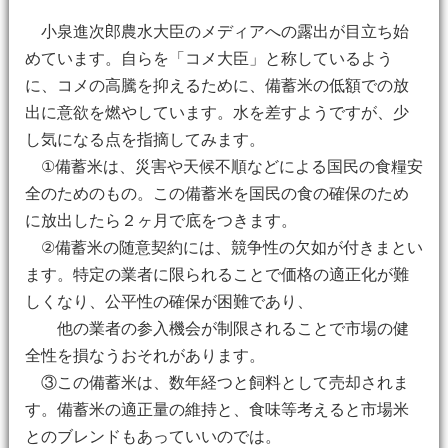
小泉進次郎農水大臣のメディアへの露出が目立ち始
めています。自らを「コメ大臣」と称しているよう
に、コメの高騰を抑えるために、備蓄米の低額での放
出に意欲を燃やしています。水を差すようですが、少
し気になる点を指摘してみます。
①備蓄米は、災害や天候不順などによる国民の食糧安
全のためのもの。この備蓄米を国民の食の確保のため
に放出したら２ヶ月で底をつきます。
②備蓄米の随意契約には、競争性の欠如が付きまとい
ます。特定の業者に限られることで価格の適正化が難
しくなり、公平性の確保が困難であり、
他の業者の参入機会が制限されることで市場の健
全性を損なうおそれがあります。
③この備蓄米は、数年経つと飼料として売却されま
す。備蓄米の適正量の維持と、食味等考えると市場米
とのブレンドもあっていいのでは。