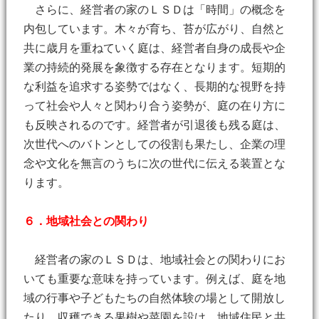
さらに、経営者の家のＬＳＤは「時間」の概念を
内包しています。木々が育ち、苔が広がり、自然と
共に歳月を重ねていく庭は、経営者自身の成長や企
業の持続的発展を象徴する存在となります。短期的
な利益を追求する姿勢ではなく、長期的な視野を持
って社会や人々と関わり合う姿勢が、庭の在り方に
も反映されるのです。経営者が引退後も残る庭は、
次世代へのバトンとしての役割も果たし、企業の理
念や文化を無言のうちに次の世代に伝える装置とな
ります。
６．地域社会との関わり
経営者の家のＬＳＤは、地域社会との関わりにお
いても重要な意味を持っています。例えば、庭を地
域の行事や子どもたちの自然体験の場として開放し
たり、収穫できる果樹や菜園を設け、地域住民と共