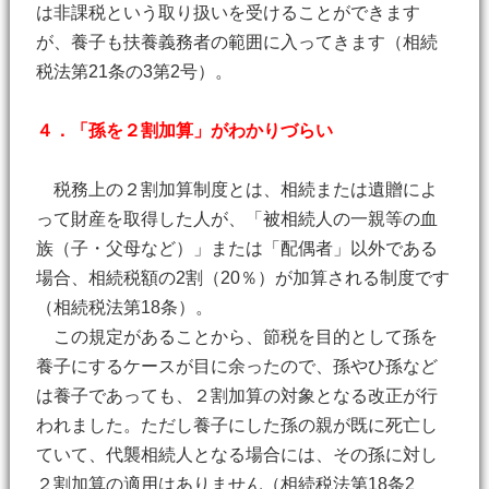
は非課税という取り扱いを受けることができます
が、養子も扶養義務者の範囲に入ってきます（相続
税法第21条の3第2号）。
４．「孫を２割加算」がわかりづらい
税務上の２割加算制度とは、相続または遺贈によ
って財産を取得した人が、「被相続人の一親等の血
族（子・父母など）」または「配偶者」以外である
場合、相続税額の2割（20％）が加算される制度です
（相続税法第18条）。
この規定があることから、節税を目的として孫を
養子にするケースが目に余ったので、孫やひ孫など
は養子であっても、２割加算の対象となる改正が行
われました。ただし養子にした孫の親が既に死亡し
ていて、代襲相続人となる場合には、その孫に対し
２割加算の適用はありません（相続税法第18条2