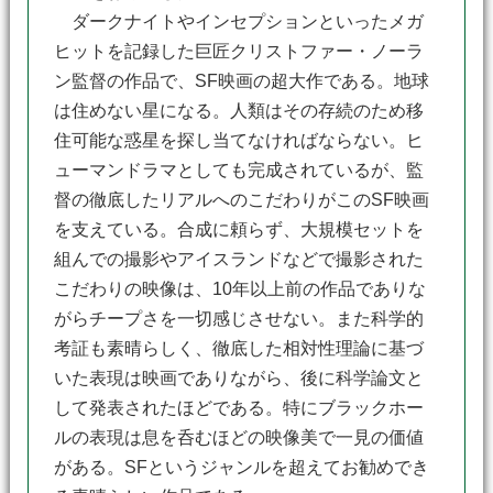
ダークナイトやインセプションといったメガ
ヒットを記録した巨匠クリストファー・ノーラ
ン監督の作品で、SF映画の超大作である。地球
は住めない星になる。人類はその存続のため移
住可能な惑星を探し当てなければならない。ヒ
ューマンドラマとしても完成されているが、監
督の徹底したリアルへのこだわりがこのSF映画
を支えている。合成に頼らず、大規模セットを
組んでの撮影やアイスランドなどで撮影された
こだわりの映像は、10年以上前の作品でありな
がらチープさを一切感じさせない。また科学的
考証も素晴らしく、徹底した相対性理論に基づ
いた表現は映画でありながら、後に科学論文と
して発表されたほどである。特にブラックホー
ルの表現は息を呑むほどの映像美で一見の価値
がある。SFというジャンルを超えてお勧めでき