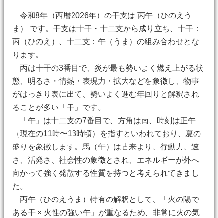
令和8年（西暦2026年）の干支は 丙午（ひのえう
ま） です。干支は十干・十二支から成り立ち、十干：
丙（ひのえ）、十二支：午（うま）の組み合わせとな
ります。
丙は十干の3番目で、炎が最も勢いよく燃え上がる状
態、明るさ・情熱・表現力・拡大などを象徴し、物事
がはっきり表に出て、勢いよく進む年回りと解釈され
ることが多い「干」です。
「午」は十二支の7番目で、方角は南、時刻は正午
（現在の11時〜13時頃）を指すといわれており、夏の
盛りを象徴します。馬（午）は古来より、行動力、速
さ、活発さ、社会性の象徴とされ、エネルギーが外へ
向かって強く発散する性質を持つと考えられてきまし
た。
丙午（ひのえうま）特有の解釈として、「火の陽で
ある干 × 火性の強い午」が重なるため、非常に火の気