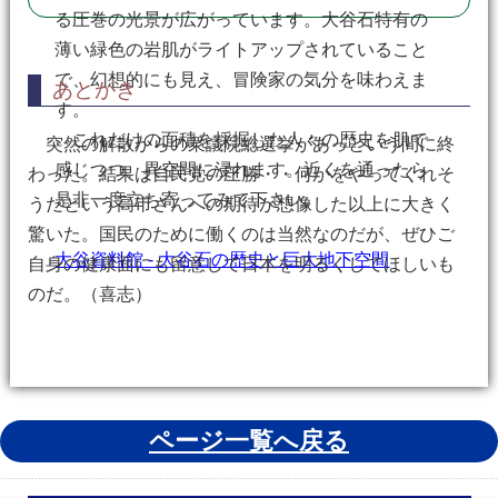
る圧巻の光景が広がっています。大谷石特有の
薄い緑色の岩肌がライトアップされていること
で、幻想的にも見え、冒険家の気分を味わえま
あとがき
す。
これだけの面積を採掘した人々の歴史を肌で
突然の解散からの衆議院総選挙があっという間に終
感じつつ、異空間に浸れます。近くを通ったら
わった。結果は自民党の圧勝・・何かをやってくれそ
是非一度立ち寄ってみて下さい。
うだという高市さんへの期待が想像した以上に大きく
驚いた。国民のために働くのは当然なのだが、ぜひご
大谷資料館 - 大谷石の歴史と巨大地下空間
自身の健康面にも留意して日本を明るくしてほしいも
のだ。（喜志）
ページ一覧へ戻る