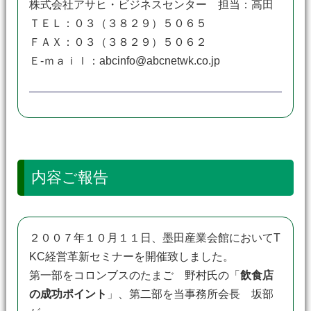
株式会社アサヒ・ビジネスセンター 担当：高田
ＴＥＬ：０３（３８２９）５０６５
ＦＡＸ：０３（３８２９）５０６２
Ｅ-ｍａｉｌ：abcinfo@abcnetwk.co.jp
内容ご報告
２００７年１０月１１日、墨田産業会館においてT
KC経営革新セミナーを開催致しました。
第一部をコロンブスのたまご 野村氏の「
飲食店
の成功ポイント
」、第二部を当事務所会長 坂部