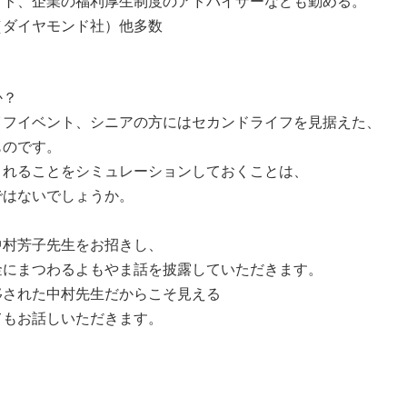
クト、企業の福利厚生制度のアドバイザーなども勤める。
（ダイヤモンド社）他多数
か？
イフイベント、シニアの方にはセカンドライフを見据えた、
ものです。
されることをシミュレーションしておくことは、
ではないでしょうか。
中村芳子先生をお招きし、
金にまつわるよもやま話を披露していただきます。
移された中村先生だからこそ見える
てもお話しいただきます。