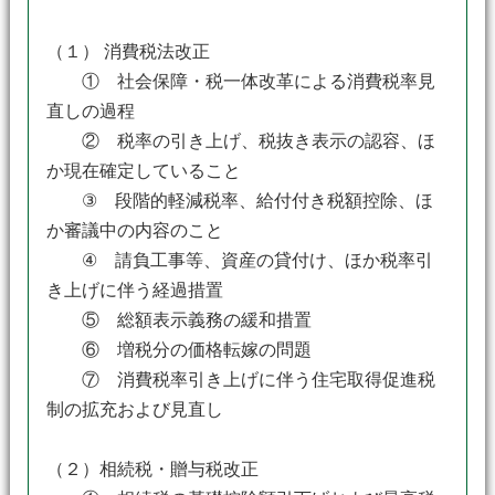
（１） 消費税法改正
① 社会保障・税一体改革による消費税率見
直しの過程
② 税率の引き上げ、税抜き表示の認容、ほ
か現在確定していること
③ 段階的軽減税率、給付付き税額控除、ほ
か審議中の内容のこと
④ 請負工事等、資産の貸付け、ほか税率引
き上げに伴う経過措置
⑤ 総額表示義務の緩和措置
⑥ 増税分の価格転嫁の問題
⑦ 消費税率引き上げに伴う住宅取得促進税
制の拡充および見直し
（２）相続税・贈与税改正