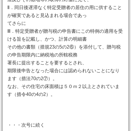
Ⅱ．同日後遅滞なく特定受贈者の居住の用に供すること
が確実であると見込まれる場合であっ
てさらに
Ⅲ．特定受贈者が贈与税の申告書にこの特例の適用を受
ける旨を記載し、かつ、計算の明細書
その他の書類（措規23の5の2⑥）を添付して、贈与税
の申告期限内に納税地の所轄税務
署長に提出することを要するとされ、
期限後申告となった場合には認められないことになり
ます（措法70の2⑦）。
なお、その住宅の床面積は５０ｍ２以上とされていま
す（措令40の4の2）。
・・・次号に続く