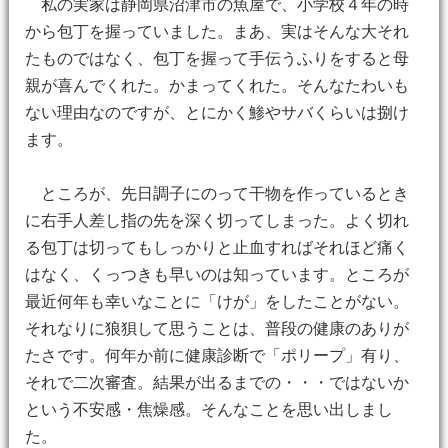
私の実家は静岡県沼津市の魚屋で、小学校４年の時
から包丁を握っていました。まあ、実はそんな大それ
たものではなく、包丁を握って手伝うふりをすると母
親が喜んでくれた。かまってくれた。そんなたわいも
ない理由なのですが、とにかく鯵やサバくらいは捌け
ます。
ところが、先日調子にのって干物を作っているとき
に右手人差し指の先を深く切ってしまった。よく切れ
る包丁は切ってもしっかりと止血すればそれほど痛く
はなく、くっつきも早いのは知っています。ところが
最近何年も幸いなことに「けが」をしたことがない。
それなりに狼狽して思うことは、普段の健康のありが
たさです。何年か前に健康診断で「ポリープ」有り、
それで二次審査。結果が出るまでの・・・ではないか
という不安感・焦燥感。そんなことを思い出しまし
た。